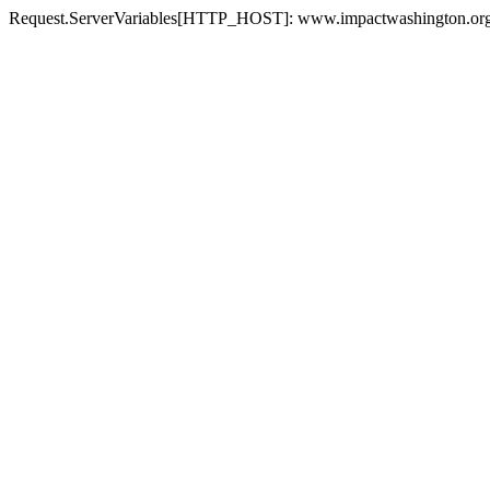
Request.ServerVariables[HTTP_HOST]: www.impactwashington.org s